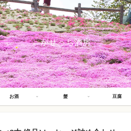
がせっち酒房
お酒
蟹
豆腐