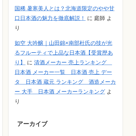
国稀 暑寒美人とは？北海道限定のやや甘
口日本酒の魅力を徹底解説！
に
庭師
よ
り
如空 大吟醸｜山田錦×南部杜氏の技が光
るフルーティで上品な日本酒【受賞歴あ
り】
に
清酒メーカー 売上ランキング
日本酒 メーカー一覧 日本酒 売上 デー
タ 日本酒 蔵元 ランキング 酒造メーカ
ー 大手 日本酒 メーカーランキング
よ
り
アーカイブ