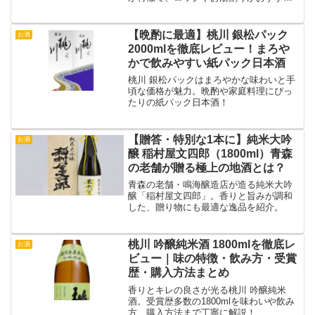
の飲み方です。
【晩酌に最適】桃川 銀松パック
お酒
2000mlを徹底レビュー！まろや
かで飲みやすい紙パック日本酒
桃川 銀松パックはまろやかな味わいと手
頃な価格が魅力。晩酌や家庭料理にぴっ
たりの紙パック日本酒！
【贈答・特別な1本に】純米大吟
お酒
醸 稲村屋文四郎（1800ml）青森
の老舗が贈る極上の地酒とは？
青森の老舗・鳴海醸造店が造る純米大吟
醸「稲村屋文四郎」。香りと旨みが調和
した、贈り物にも最適な逸品を紹介。
桃川 吟醸純米酒 1800mlを徹底レ
お酒
ビュー｜味の特徴・飲み方・受賞
歴・購入方法まとめ
香りとキレの良さが光る桃川 吟醸純米
酒。受賞歴多数の1800mlを味わいや飲み
方、購入方法まで丁寧に解説！