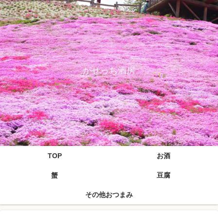
がせっち酒房
TOP
お酒
蟹
豆腐
その他おつまみ