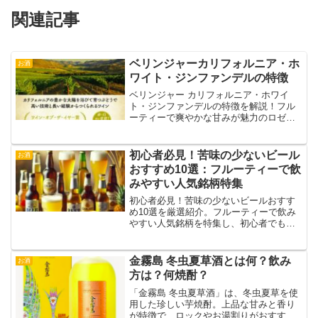
関連記事
ベリンジャーカリフォルニア・ホ
お酒
ワイト・ジンファンデルの特徴
ベリンジャー カリフォルニア・ホワイ
ト・ジンファンデルの特徴を解説！フル
ーティーで爽やかな甘みが魅力のロゼワ
イン。初心者にも飲みやすい一杯で、軽
やかな味わいを楽しめます。
初心者必見！苦味の少ないビール
お酒
おすすめ10選：フルーティーで飲
みやすい人気銘柄特集
初心者必見！苦味の少ないビールおすす
め10選を厳選紹介。フルーティーで飲み
やすい人気銘柄を特集し、初心者でも楽
しめるビールの選び方や特徴を詳しく解
説します！
金霧島 冬虫夏草酒とは何？飲み
お酒
方は？何焼酎？
「金霧島 冬虫夏草酒」は、冬虫夏草を使
用した珍しい芋焼酎。上品な甘みと香り
が特徴で、ロックやお湯割りがおすすめ