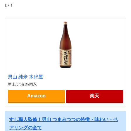
い！
男山 純米 木綿屋
男山/北海道/岡永
Amazon
楽天
すし職人監修！男山 つまみつつの特徴・味わい・ペ
アリングの全て