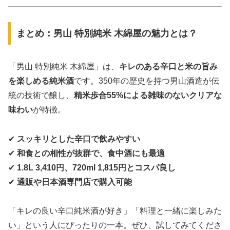
まとめ：男山 特別純米 木綿屋の魅力とは？
「男山 特別純米 木綿屋」は、
キレのある辛口と米の旨み
を楽しめる純米酒
です。350年の歴史を持つ男山酒造が伝
統の技術で醸し、
精米歩合55%による雑味のないクリアな
味わい
が特徴。
✔
スッキリとした辛口で飲みやすい
✔
和食との相性が抜群で、食中酒にも最適
✔
1.8L 3,410円、720ml 1,815円とコスパ良し
✔
通販や日本酒専門店で購入可能
「キレの良い辛口純米酒が好き」「料理と一緒に楽しみた
い」という人にぴったりの一本。ぜひ、試してみてくださ