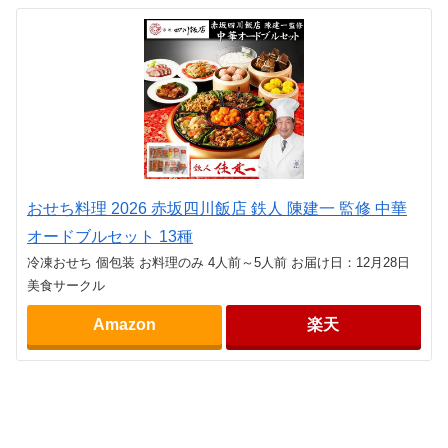
おせち料理 2026 赤坂四川飯店 鉄人 陳建一 監修 中華
オードブルセット 13種
冷凍おせち 個包装 お料理のみ 4人前～5人前 お届け日：12月28日
美食サークル
Amazon
楽天