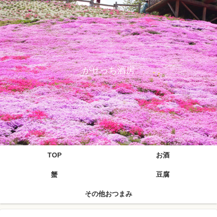
がせっち酒房
TOP
お酒
蟹
豆腐
その他おつまみ