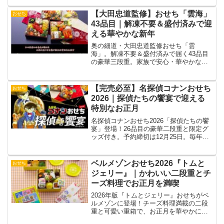
【大田忠道監修】おせち「雲海」
おせち
43品目｜解凍不要＆盛付済みで迎
える華やかな新年
奥の細道・大田忠道監修おせち「雲
海」。解凍不要＆盛付済みで届く43品目
の豪華三段重。家族で安心・華やかなお
正月を。
【完売必至】名探偵コナンおせち
おせち
2026｜探偵たちの饗宴で迎える
特別なお正月
名探偵コナンおせち2026「探偵たちの饗
宴」登場！26品目の豪華二段重と限定グ
ッズ付き。予約締切は12月25日。毎年完
売必至のおせちを早めにチェック！
ベルメゾンおせち2026『トムと
おせち
ジェリー』｜かわいい二段重とチ
ーズ料理でお正月を満喫
2026年版『トムとジェリー』おせちがベ
ルメゾンに登場！チーズ料理満載の二段
重と可愛い重箱で、お正月を華やかに彩
ります。