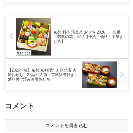
京都 料亭 濱登久 おせち 2026｜一段重
「若紫の花」32品【予約・価格・中身ま
とめ】
【2026年版】京都 京料理たん熊北店 夫
婦おせち｜27品×2人前・京風雑煮付き・
盛り付け済み冷蔵おせち
コメント
コメントを書き込む