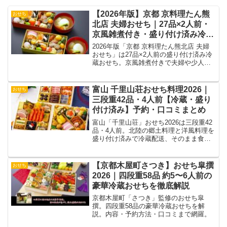
【2026年版】京都 京料理たん熊
おせち
北店 夫婦おせち｜27品×2人前・
京風雑煮付き・盛り付け済み冷蔵
おせち
2026年版「京都 京料理たん熊北店 夫婦
おせち」は27品×2人前の盛り付け済み冷
蔵おせち。京風雑煮付きで夫婦や少人数
家庭に最適。
富山 千里山荘おせち料理2026｜
おせち
三段重42品・4人前【冷蔵・盛り
付け済み】予約・口コミまとめ
富山「千里山荘」おせち2026は三段重42
品・4人前。北陸の郷土料理と洋風料理を
盛り付け済みで冷蔵配送、そのまま食卓
へ。
【京都木屋町さつき】おせち皐撰
おせち
2026｜四段重58品 約5〜6人前の
豪華冷蔵おせちを徹底解説
京都木屋町「さつき」監修のおせち皐
撰。四段重58品の豪華冷蔵おせちを解
説。内容・予約方法・口コミまで網羅。