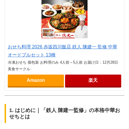
おせち料理 2026 赤坂四川飯店 鉄人 陳建一 監修 中華
オードブルセット 13種
冷凍おせち 個包装 お料理のみ 4人前～5人前 お届け日：12月28日
美食サークル
Amazon
楽天
1. はじめに｜「鉄人 陳建一監修」の本格中華お
せちとは