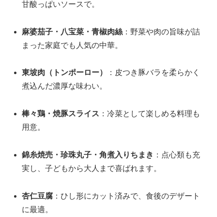
甘酸っぱいソースで。
麻婆茄子・八宝菜・青椒肉絲
：野菜や肉の旨味が詰
まった家庭でも人気の中華。
東坡肉（トンポーロー）
：皮つき豚バラを柔らかく
煮込んだ濃厚な味わい。
棒々鶏・焼豚スライス
：冷菜として楽しめる料理も
用意。
錦糸焼売・珍珠丸子・角煮入りちまき
：点心類も充
実し、子どもから大人まで喜ばれます。
杏仁豆腐
：ひし形にカット済みで、食後のデザート
に最適。