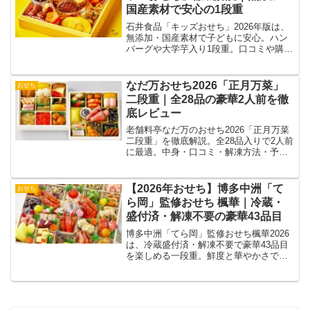
国産素材で安心の1段重
石井食品「キッズおせち」2026年版は、
無添加・国産素材で子どもに安心。ハン
バーグや大学芋入り1段重。口コミや購入
方法を解説。
なだ万おせち2026「正月万菜」
おせち
二段重｜全28品の豪華2人前を徹
底レビュー
老舗料亭なだ万のおせち2026「正月万菜
二段重」を徹底解説。全28品入りで2人前
に最適。中身・口コミ・解凍方法・予約
のコツまで詳しく紹介します。
【2026年おせち】博多中洲「て
おせち
ら岡」監修おせち 楓華｜冷蔵・
盛付済・解凍不要の豪華43品目
博多中洲「てら岡」監修おせち楓華2026
は、冷蔵盛付済・解凍不要で豪華43品目
を楽しめる一段重。鮮度と華やかさで新
年を彩ります