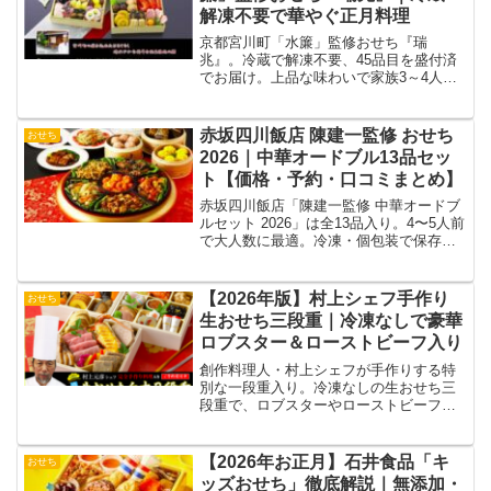
解凍不要で華やぐ正月料理
京都宮川町「水簾」監修おせち『瑞
兆』。冷蔵で解凍不要、45品目を盛付済
でお届け。上品な味わいで家族3～4人に
最適。
赤坂四川飯店 陳建一監修 おせち
おせち
2026｜中華オードブル13品セッ
ト【価格・予約・口コミまとめ】
赤坂四川飯店「陳建一監修 中華オードブ
ルセット 2026」は全13品入り。4〜5人前
で大人数に最適。冷凍・個包装で保存も
簡単、解凍後すぐ楽しめます。
【2026年版】村上シェフ手作り
おせち
生おせち三段重｜冷凍なしで豪華
ロブスター＆ローストビーフ入り
創作料理人・村上シェフが手作りする特
別な一段重入り。冷凍なしの生おせち三
段重で、ロブスターやローストビーフを
贅沢に味わえる2026年限定おせち。
【2026年お正月】石井食品「キ
おせち
ッズおせち」徹底解説｜無添加・