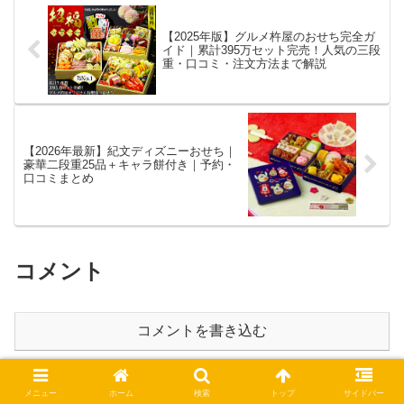
【2025年版】グルメ杵屋のおせち完全ガ
イド｜累計395万セット完売！人気の三段
重・口コミ・注文方法まで解説
【2026年最新】紀文ディズニーおせち｜
豪華二段重25品＋キャラ餅付き｜予約・
口コミまとめ
コメント
コメントを書き込む
ホーム
おせち
メニュー
ホーム
検索
トップ
サイドバー