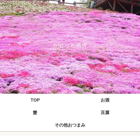
がせっち酒房
TOP
お酒
蟹
豆腐
その他おつまみ