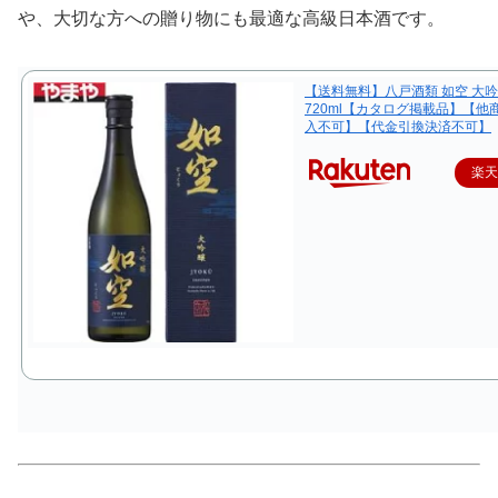
や、大切な方への贈り物にも最適な高級日本酒です。
【送料無料】八戸酒類 如空 大
720ml【カタログ掲載品】【他
入不可】【代金引換決済不可】
楽