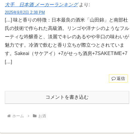
大手 日本酒 メーカーランキング
より:
2025年9月2日 2:38 PM
[…] 味と香りの特徴：日本最良の酒米「山田錦」と南部杜
氏の技術で作られた高級酒。リンゴや洋ナシのようなフル
ーティな吟醸香と、淡麗でキレのあるやや辛口の味わいが
魅力です。冷酒で飲むと香り立ちが際立つとされていま
す。Sakeai（サケアイ）+7がせっち酒房+7SAKETIME+7
[…]
返信
コメントを書き込む
ホーム
お酒