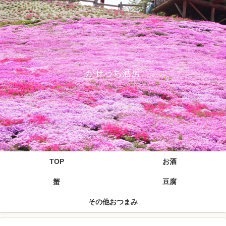
がせっち酒房
TOP
お酒
蟹
豆腐
その他おつまみ