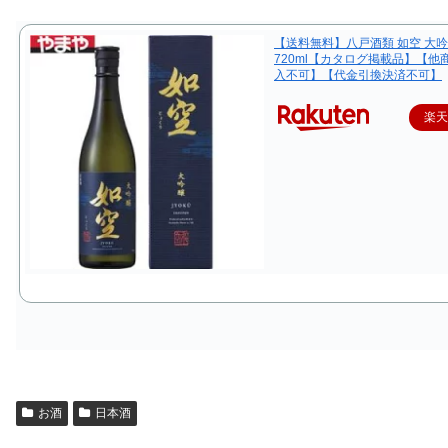
【送料無料】八戸酒類 如空 大
720ml【カタログ掲載品】【他
入不可】【代金引換決済不可】
楽
お酒
日本酒