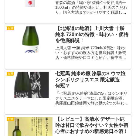
青森の銘酒「鳩正宗 佐藤企×長谷川浩一
1800ml」の特徴や味わい、杜氏のこだわ
り、購入方法までわかりやすく解説しま
す。
【北海道の地酒】上川大雪 十勝
お酒
純米 720mlの特徴・味わい・価格
を徹底解説！
上川大雪 十勝 純米 720mlの特徴・味わ
い・おすすめの飲み方を徹底解説！販売
店・価格情報や口コミも紹介。食中酒に
最適な北海道の純米酒の魅力を詳しくご
紹介します。
七冠馬 純米吟醸 漆黒のS ウマ娘
お酒
シンボリクリスエス 限定醸造
何冠？
「七冠馬 純米吟醸 漆黒のS」はシンボリ
クリスエスをテーマにした限定醸造酒。
兵庫産山田錦使用で静と動の2つの味わい
が楽しめる特別な一品。
【レビュー】高清水 デザート純
お酒
吟は甘口で飲みやすい？女性や初
心者におすすめの新感覚日本酒！