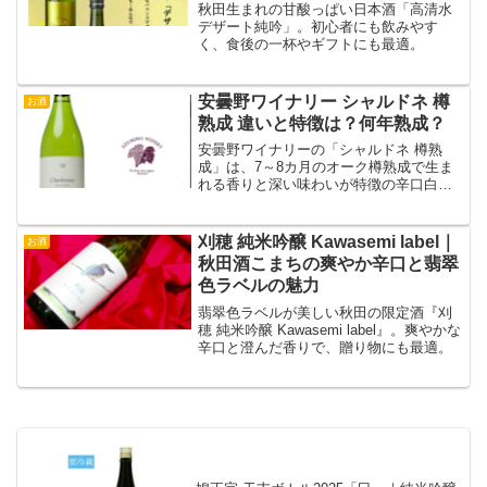
秋田生まれの甘酸っぱい日本酒「高清水
デザート純吟」。初心者にも飲みやす
く、食後の一杯やギフトにも最適。
安曇野ワイナリー シャルドネ 樽
お酒
熟成 違いと特徴は？何年熟成？
安曇野ワイナリーの「シャルドネ 樽熟
成」は、7～8カ月のオーク樽熟成で生ま
れる香りと深い味わいが特徴の辛口白ワ
イン。
刈穂 純米吟醸 Kawasemi label｜
お酒
秋田酒こまちの爽やか辛口と翡翠
色ラベルの魅力
翡翠色ラベルが美しい秋田の限定酒『刈
穂 純米吟醸 Kawasemi label』。爽やかな
辛口と澄んだ香りで、贈り物にも最適。